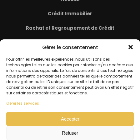
Crédit Immobilier
Rachat et Regroupement de Crédit
Assurance Emprunteur
Gérer le consentement
Contact
Pour offrir les meilleures expériences, nous utilisons des
technologies telles que les cookies pour stocker et/ou accéder aux
informations des appareils. Le fait de consentir à ces technologies
Actualités
nous permettra de traiter des données telles que le comportement
de navigation ou les ID uniques sur ce site. Le fait de ne pas
consentir ou de retirer son consentement peut avoir un effet négatif
Laissez un avis
sur certaines caractéristiques et fonctions.
Gérer les services
Actualités
Accepter
contact@dtconsulting66.com
Politique de confidentialité
Refuser